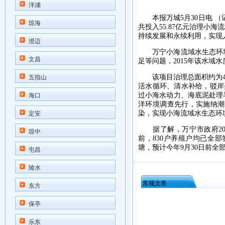
洋浦
本报万城5月30日电 （记
琼海
共投入55.87亿元治理小
持续发展和永续利用，实现
澄迈
万宁小海流域水生态环境
文昌
足等问题，2015年该水
该项目治理总面积约为49平
五指山
活水循环、清水补给，驳岸
过小海水动力、海底泥处理
海口
洋环境调查先行，实施纳潮
染，实现小海流域水生态环
定安
据了解，万宁市政府201
琼中
前，830户养殖户均已全
塘，预计今年9月30日前全
屯昌
陵水
常规文章
东方
保亭
乐东