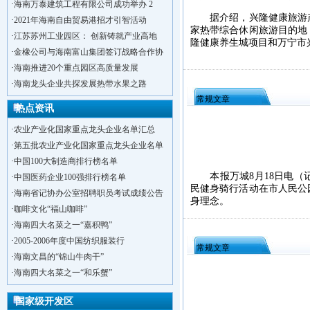
·
海南万泰建筑工程有限公司成功举办 2
据介绍，兴隆健康旅游产
·
2021年海南自由贸易港招才引智活动
家热带综合休闲旅游目的地
·
江苏苏州工业园区： 创新铸就产业高地
隆健康养生城项目和万宁市
·
金橡公司与海南富山集团签订战略合作协
·
海南推进20个重点园区高质量发展
·
海南龙头企业共探发展热带水果之路
常规文章
热点资讯
·
农业产业化国家重点龙头企业名单汇总
·
第五批农业产业化国家重点龙头企业名单
·
中国100大制造商排行榜名单
本报万城8月18日电（记者
·
中国医药企业100强排行榜名单
民健身骑行活动在市人民公
·
海南省记协办公室招聘职员考试成绩公告
身理念。
·
咖啡文化“福山咖啡”
·
海南四大名菜之一“嘉积鸭”
·
2005-2006年度中国纺织服装行
·
洋浦不断延伸产业链，推进一批石化产业
常规文章
·
海南文昌的“锦山牛肉干”
·
海口今年将投入44.4亿元推进江东新
·
海南四大名菜之一“和乐蟹”
·
新加坡海口国家高新区国际创新创业中心
·
狮子岭工业园： 新能源产业发展集
国家级开发区