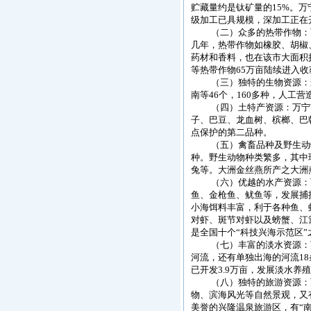
贮藏量约是钛矿量的15%。
级加工已具规模，深加工正在
（二）众多的热带作物：万
几年，热带作物如橡胶、胡椒
药材和香料，也在该市大面积
等热带作物65万亩陆续进入收
（三）独特的生物资源：森林
南等46个，160多种，人
（四）土特产资源：万宁市
子、巴豆、龙血树、槟榔、巴
点保护的第二品种。
（五）禽畜品种及野生动物
种。野生动物种类繁多，其中
兔等。大洲金丝燕所产之大洲
（六）优越的水产资源：万宁
鱼、金枪鱼、鱿鱼等，发展捕捞
小海饵料丰富，利于各种鱼、
对虾、斑节对虾以及螃蟹、江
是全国十个“科技兴海示范区
（七）丰富的淡水资源：万宁
河流，还有单独出海的河流1
已开发3.9万亩，发展淡水
（八）独特的旅游资源：万
物、滨海风光等自然景观，又
美誉的兴隆温泉旅游区，有“