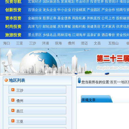
投资导航
宏观经济
国际旅游岛
发展规划
市县经济
投资世界
投资统计
项目
创新投资
百强企业
龙头企业
中小企业
行业精英
产业园区
产业合作
招商引
资本投资
金融担保
股票证券
基金债券
风险私募
并购直投
公司上市
股权融
时尚投资
高球飞行
邮轮游艇
房车摩艇
游船钓船
保健美容
艺术家具
供求信
旅游投资
景点景区
乡镇名品
雨林湿地
江湖海岸
温泉矿泉
酒店餐饮
资金投
海口
三亚
三沙
洋浦
琼海
儋州
澄迈
文昌
五指山
地区列表
您当前所在的位置:
首页
>>
地区
三沙
常规文章
儋州
昌江
三亚