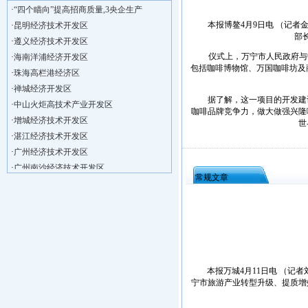
·
“四个瞄向”提高招商质量,3央企生产
·
昆明经济技术开发区
本报博鳌4月9日电 （记者金
·
遵义经济技术开发区
部
·
海南洋浦经济开发区
仪式上，万宁市人民政府与中
·
珠海高栏港经济区
包括咖啡博物馆、万国咖啡坊及
·
禅城经济开发区
·
中山火炬高技术产业开发区
据了解，这一项目的开发建设
·
增城经济技术开发区
咖啡品牌竞争力，做大做强兴隆
世
·
湛江经济技术开发区
·
广州经济技术开发区
·
广州南沙经济技术开发区
·
大亚湾经济技术开发区
常规文章
·
北京经济技术开发区
·
洋浦不断延伸产业链，推进一批石化产业
·
海口今年将投入44.4亿元推进江东新
·
新加坡海口国家高新区国际创新创业中心
·
狮子岭工业园： 新能源产业发展集
·
“四个瞄向”提高招商质量,3央企生产
本报万城4月11日电 （记者刘
宁市旅游产业转型升级、提质增
·
昆明经济技术开发区
·
遵义经济技术开发区