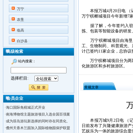
万宁
本报万城4月20日电 （
万宁槟榔城项目今年新增7家
农垦
据了解，今年签约入驻万
临高
拣、包装等智能设备的研发
万宁槟榔城项目由海垦控
白沙县
工、生物制药、科普观光、
计已签约11家企业，总协议投
高级检索
万宁槟榔城项目分为两期
站内搜索：
化旅游区和乡村旅游区。
选择栏目:
常规文章
会员企业
·
海口国际免税城正式开业
·
南海博物馆主题旅游项目入选全国百强案
本报万城9月2日电 （记
·
成为琼岛游玩新选择的同时存在同质化、
日前发布了兴隆健康旅游产
·
儋州天香木兰园加入国际植物园保护联盟
艺娱乐为一体的旅游综合度