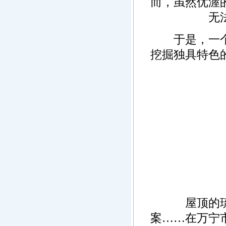
而，虽然优渥
无
于是，一个新
挖掘独具特色
■
屋顶的琉璃
案……在万宁