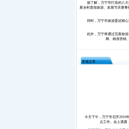
据了解，万宁市打造的八大旅
·
海南洋浦经济开发区
展乡村度假旅游、发展节庆赛事
·
珠海高栏港经济区
·
禅城经济开发区
同时，万宁市旅游委还精心策划“
·
中山火炬高技术产业开发区
·
增城经济技术开发区
此外，万宁将通过完善旅游交
·
湛江经济技术开发区
网、精准营销、
·
广州经济技术开发区
·
广州南沙经济技术开发区
·
大亚湾经济技术开发区
常规文章
·
北京经济技术开发区
今天下午，万宁市召开2016年
点工作。会上透露