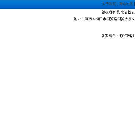
·
海南洋浦经济开发区
关于我们
|
网站地图
·
珠海高栏港经济区
版权所有 海南省投资指南网 Co
·
禅城经济开发区
地址：海南省海口市国贸路国贸大厦A座1305室 
·
中山火炬高技术产业开发区
·
增城经济技术开发区
备案编号：琼ICP备11
·
湛江经济技术开发区
·
广州经济技术开发区
·
广州南沙经济技术开发区
·
大亚湾经济技术开发区
·
北京经济技术开发区