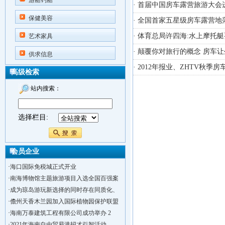
游船钓船
· 首届中国房车露营旅游大会
保健美容
· 全国首家五星级房车露营地
· 体育总局许四海:水上摩托
艺术家具
· 颠覆你对旅行的概念 房车
供求信息
· 2012年报业、ZHTV秋
高级检索
站内搜索：
选择栏目:
会员企业
·
海口国际免税城正式开业
·
南海博物馆主题旅游项目入选全国百强案
·
成为琼岛游玩新选择的同时存在同质化、
·
儋州天香木兰园加入国际植物园保护联盟
·
海南万泰建筑工程有限公司成功举办 2
·
2021年海南自由贸易港招才引智活动