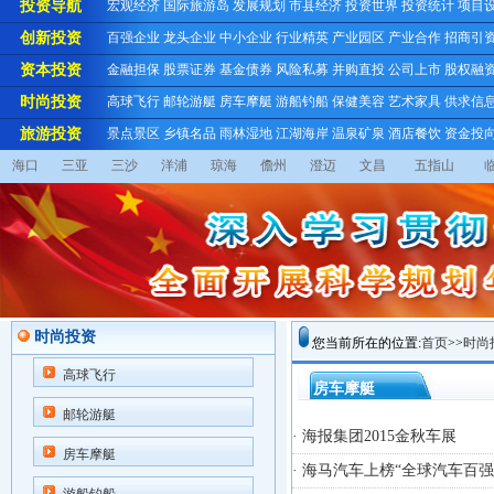
投资导航
宏观经济
国际旅游岛
发展规划
市县经济
投资世界
投资统计
项目
创新投资
百强企业
龙头企业
中小企业
行业精英
产业园区
产业合作
招商引
资本投资
金融担保
股票证券
基金债券
风险私募
并购直投
公司上市
股权融
时尚投资
高球飞行
邮轮游艇
房车摩艇
游船钓船
保健美容
艺术家具
供求信
旅游投资
景点景区
乡镇名品
雨林湿地
江湖海岸
温泉矿泉
酒店餐饮
资金投
海口
三亚
三沙
洋浦
琼海
儋州
澄迈
文昌
五指山
时尚投资
您当前所在的位置:
首页
>>
时尚
高球飞行
房车摩艇
邮轮游艇
· 海报集团2015金秋车展
房车摩艇
· 海马汽车上榜“全球汽车百强