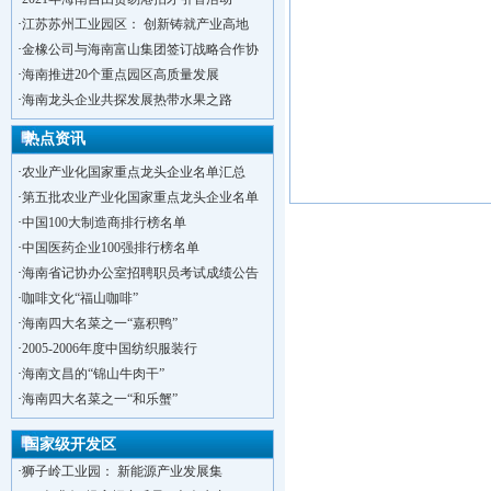
·
江苏苏州工业园区： 创新铸就产业高地
·
金橡公司与海南富山集团签订战略合作协
·
海南推进20个重点园区高质量发展
·
海南龙头企业共探发展热带水果之路
热点资讯
·
农业产业化国家重点龙头企业名单汇总
·
第五批农业产业化国家重点龙头企业名单
·
中国100大制造商排行榜名单
·
中国医药企业100强排行榜名单
·
海南省记协办公室招聘职员考试成绩公告
·
咖啡文化“福山咖啡”
·
海南四大名菜之一“嘉积鸭”
·
2005-2006年度中国纺织服装行
·
海南文昌的“锦山牛肉干”
·
洋浦不断延伸产业链，推进一批石化产业
·
海南四大名菜之一“和乐蟹”
·
海口今年将投入44.4亿元推进江东新
·
新加坡海口国家高新区国际创新创业中心
国家级开发区
·
狮子岭工业园： 新能源产业发展集