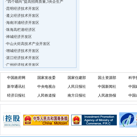
·
“四个瞄向”提高招商质量,3央企生产
·
昆明经济技术开发区
·
遵义经济技术开发区
·
海南洋浦经济开发区
·
珠海高栏港经济区
·
禅城经济开发区
·
中山火炬高技术产业开发区
·
增城经济技术开发区
·
湛江经济技术开发区
·
广州经济技术开发区
·
广州南沙经济技术开发区
·
大亚湾经济技术开发区
中国政府网
国家发改委
国家住建部
国土资源部
科学
·
北京经济技术开发区
新华通讯社
中央电视台
人民日报社
中国新闻社
中国
·
洋浦不断延伸产业链，推进一批石化产业
经济日报社
人民铁道报
南方日报社
人民政协报
中国
·
海口今年将投入44.4亿元推进江东新
·
新加坡海口国家高新区国际创新创业中心
·
狮子岭工业园： 新能源产业发展集
·
“四个瞄向”提高招商质量,3央企生产
·
昆明经济技术开发区
·
遵义经济技术开发区