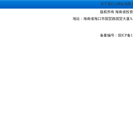
·
海南洋浦经济开发区
关于我们
|
网站地图
·
珠海高栏港经济区
版权所有 海南省投资指南网 Co
·
禅城经济开发区
地址：海南省海口市国贸路国贸大厦A座1305室 
·
中山火炬高技术产业开发区
·
增城经济技术开发区
·
湛江经济技术开发区
备案编号：琼ICP备11
·
广州经济技术开发区
·
广州南沙经济技术开发区
·
大亚湾经济技术开发区
·
北京经济技术开发区