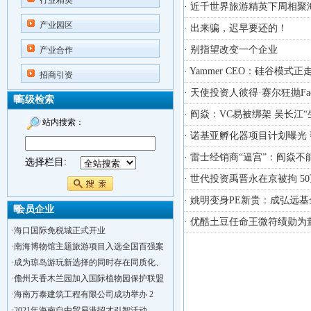
行业精英
· 近千世界旅游精英下周相聚
产业园区
· 出来骗，迟早要还的！
· 别指望改变一个企业
产业合作
· Yammer CEO：硅谷模
招商引资
· 天使投资人彼得·赛尔狂抛Face
高级检索
· 阎焱：VC易被绑架 吴长江
站内搜索：
· 诺基亚孵化器项目计划曝光
· 雷士经销商“逼宫”：阎焱不
选择栏目:
· 世代投资禹晋永在京被拘 
· 姚明变身PE新贵：成弘远
会员企业
· 优酷土豆任命王微符绩勋为
·
海口国际免税城正式开业
·
南海博物馆主题旅游项目入选全国百强案
·
成为琼岛游玩新选择的同时存在同质化、
·
儋州天香木兰园加入国际植物园保护联盟
·
海南万泰建筑工程有限公司成功举办 2
·
2021年海南自由贸易港招才引智活动