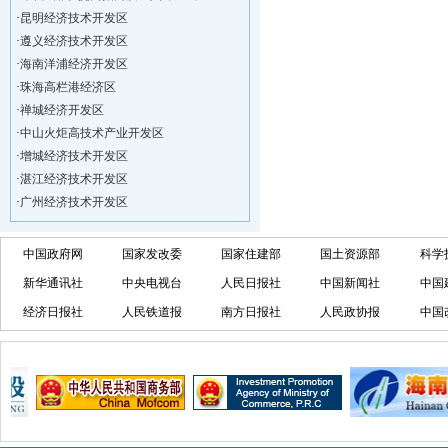
·
昆明经济技术开发区
·
遵义经济技术开发区
·
海南洋浦经济开发区
·
珠海高栏港经济区
·
禅城经济开发区
·
中山火炬高技术产业开发区
·
增城经济技术开发区
·
湛江经济技术开发区
·
广州经济技术开发区
·
广州南沙经济技术开发区
·
大亚湾经济技术开发区
中国政府网
国家发改委
国家住建部
国土资源部
科学
·
北京经济技术开发区
新华通讯社
中央电视台
人民日报社
中国新闻社
中国
·
洋浦不断延伸产业链，推进一批石化产业
·
海口今年将投入44.4亿元推进江东新
经济日报社
人民铁道报
南方日报社
人民政协报
中国
·
新加坡海口国家高新区国际创新创业中心
·
狮子岭工业园： 新能源产业发展集
·
“四个瞄向”提高招商质量,3央企生产
·
昆明经济技术开发区
·
遵义经济技术开发区