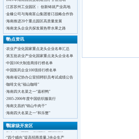
·
江苏苏州工业园区： 创新铸就产业高地
·
金橡公司与海南富山集团签订战略合作协
·
海南推进20个重点园区高质量发展
·
海南龙头企业共探发展热带水果之路
热点资讯
·
农业产业化国家重点龙头企业名单汇总
·
第五批农业产业化国家重点龙头企业名单
·
中国100大制造商排行榜名单
·
中国医药企业100强排行榜名单
·
海南省记协办公室招聘职员考试成绩公告
·
咖啡文化“福山咖啡”
·
海南四大名菜之一“嘉积鸭”
·
2005-2006年度中国纺织服装行
·
海南文昌的“锦山牛肉干”
·
洋浦不断延伸产业链，推进一批石化产业
·
海南四大名菜之一“和乐蟹”
·
海口今年将投入44.4亿元推进江东新
·
新加坡海口国家高新区国际创新创业中心
国家级开发区
·
狮子岭工业园： 新能源产业发展集
·
“四个瞄向”提高招商质量,3央企生产