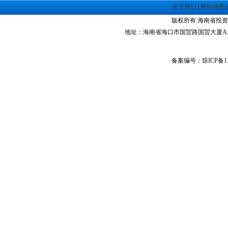
·
海南洋浦经济开发区
关于我们
|
网站地图
·
珠海高栏港经济区
版权所有 海南省投资指南网 Co
·
禅城经济开发区
地址：海南省海口市国贸路国贸大厦A座1305室 
·
中山火炬高技术产业开发区
·
增城经济技术开发区
备案编号：琼ICP备11
·
湛江经济技术开发区
·
广州经济技术开发区
·
广州南沙经济技术开发区
·
大亚湾经济技术开发区
·
北京经济技术开发区