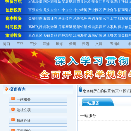
投资导航
宏观经济
国际旅游岛
发展规划
市县经济
投资世界
投资统计
项目
创新投资
百强企业
龙头企业
中小企业
行业精英
产业园区
产业合作
招商引
资本投资
金融担保
股票证券
基金债券
风险私募
并购直投
公司上市
股权融
时尚投资
高球飞行
邮轮游艇
房车摩艇
游船钓船
保健美容
艺术家具
供求信
旅游投资
景点景区
乡镇名品
雨林湿地
江湖海岸
温泉矿泉
酒店餐饮
资金投
海口
三亚
三沙
洋浦
琼海
儋州
澄迈
文昌
五指山
投资咨询
您当前所在的位置:
首页
>>
投资
一站服务
一站服务
选址立项
· 一站服务
报建办证