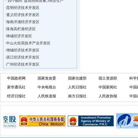
·
昆明经济技术开发区
·
遵义经济技术开发区
·
海南洋浦经济开发区
·
珠海高栏港经济区
·
禅城经济开发区
·
中山火炬高技术产业开发区
·
增城经济技术开发区
·
湛江经济技术开发区
·
广州经济技术开发区
·
广州南沙经济技术开发区
·
大亚湾经济技术开发区
中国政府网
国家发改委
国家住建部
国土资源部
科学
·
北京经济技术开发区
新华通讯社
中央电视台
人民日报社
中国新闻社
中国
·
洋浦不断延伸产业链，推进一批石化产业
经济日报社
人民铁道报
南方日报社
人民政协报
中国
·
海口今年将投入44.4亿元推进江东新
·
新加坡海口国家高新区国际创新创业中心
·
狮子岭工业园： 新能源产业发展集
·
“四个瞄向”提高招商质量,3央企生产
·
昆明经济技术开发区
·
遵义经济技术开发区