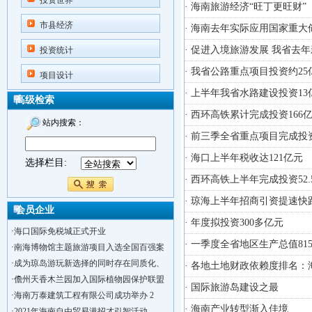
投资世界
· 海南旅游经济“旺丁更旺财”
市县经济
· 海南去年实际应用国家重
· 促进入境旅游发展 我省去
投资统计
· 我省公路重点项目投资约25
项目设计
· 上半年我省水路建设投资13
高级检索
· 西环高铁累计完成投资166
站内搜索：
· 前三季全省重点项目完成投资
· 海口上半年税收达121亿元
选择栏目:
· 西环高铁上半年完成投资52.
· 琼海上半年招商引资提速快
会员企业
· 年度拟投资300多亿元
·
海口国际免税城正式开业
· 一季度全省地区生产总值81
·
南海博物馆主题旅游项目入选全国百强案
·
成为琼岛游玩新选择的同时存在同质化、
· 各地土地财政依赖度排名：海
·
儋州天香木兰园加入国际植物园保护联盟
· 国际旅游岛建设之最
·
海南万泰建筑工程有限公司成功举办 2
· 海南产业转型渐入佳境
·
2021年海南自由贸易港招才引智活动