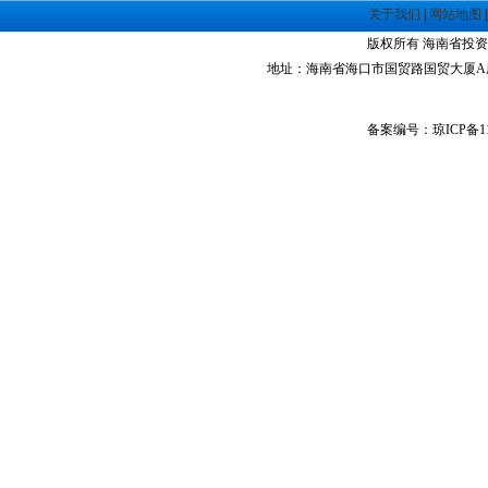
·
海南洋浦经济开发区
关于我们
|
网站地图
·
珠海高栏港经济区
版权所有 海南省投资指南网 Co
·
禅城经济开发区
地址：海南省海口市国贸路国贸大厦A座1305室 
·
中山火炬高技术产业开发区
·
增城经济技术开发区
·
湛江经济技术开发区
备案编号：琼ICP备11
·
广州经济技术开发区
·
广州南沙经济技术开发区
·
大亚湾经济技术开发区
·
北京经济技术开发区