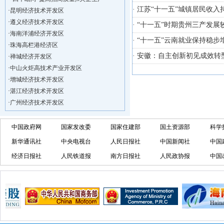
·
昆明经济技术开发区
· 江苏“十一五”城镇居民收
·
遵义经济技术开发区
· “十一五”时期贵州三产发
·
海南洋浦经济开发区
· “十一五”云南就业保持稳
·
珠海高栏港经济区
·
禅城经济开发区
· 安徽：自主创新初见成效
·
中山火炬高技术产业开发区
·
增城经济技术开发区
·
湛江经济技术开发区
·
广州经济技术开发区
·
广州南沙经济技术开发区
·
大亚湾经济技术开发区
中国政府网
国家发改委
国家住建部
国土资源部
科学
·
北京经济技术开发区
新华通讯社
中央电视台
人民日报社
中国新闻社
中国
·
洋浦不断延伸产业链，推进一批石化产业
经济日报社
人民铁道报
南方日报社
人民政协报
中国
·
海口今年将投入44.4亿元推进江东新
·
新加坡海口国家高新区国际创新创业中心
·
狮子岭工业园： 新能源产业发展集
·
“四个瞄向”提高招商质量,3央企生产
·
昆明经济技术开发区
·
遵义经济技术开发区