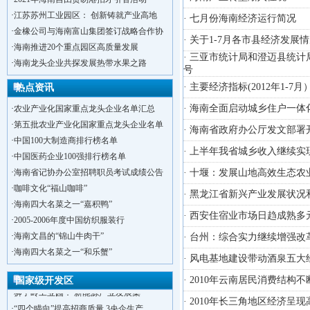
·
江苏苏州工业园区： 创新铸就产业高地
· 七月份海南经济运行简况
·
金橡公司与海南富山集团签订战略合作协
· 关于1-7月各市县经济发展
·
海南推进20个重点园区高质量发展
· 三亚市统计局和澄迈县统计
·
海南龙头企业共探发展热带水果之路
号
· 主要经济指标(2012年1-7月
热点资讯
· 海南全面启动城乡住户一体
·
农业产业化国家重点龙头企业名单汇总
·
第五批农业产业化国家重点龙头企业名单
· 海南省政府办公厅发文部
·
中国100大制造商排行榜名单
· 上半年我省城乡收入继续实
·
中国医药企业100强排行榜名单
·
海南省记协办公室招聘职员考试成绩公告
· 十堰：发展山地高效生态
·
咖啡文化“福山咖啡”
· 黑龙江省新兴产业发展状况
·
海南四大名菜之一“嘉积鸭”
· 西安住宿业市场日趋成熟
·
2005-2006年度中国纺织服装行
·
海南文昌的“锦山牛肉干”
· 台州：综合实力继续增强
·
洋浦不断延伸产业链，推进一批石化产业
·
海南四大名菜之一“和乐蟹”
·
海口今年将投入44.4亿元推进江东新
· 风电基地建设带动酒泉五
·
新加坡海口国家高新区国际创新创业中心
· 2010年云南居民消费结构
国家级开发区
·
狮子岭工业园： 新能源产业发展集
· 2010年长三角地区经济呈
·
“四个瞄向”提高招商质量,3央企生产