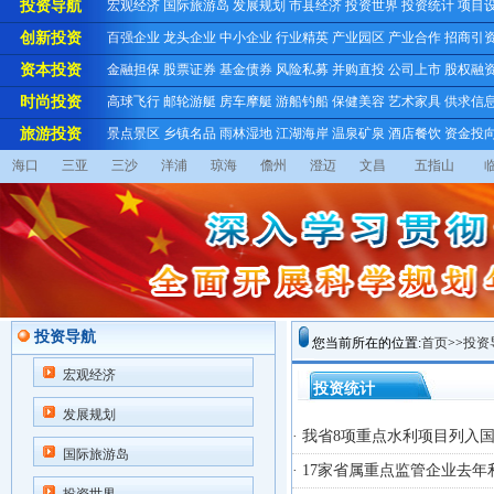
投资导航
宏观经济
国际旅游岛
发展规划
市县经济
投资世界
投资统计
项目
创新投资
百强企业
龙头企业
中小企业
行业精英
产业园区
产业合作
招商引
资本投资
金融担保
股票证券
基金债券
风险私募
并购直投
公司上市
股权融
时尚投资
高球飞行
邮轮游艇
房车摩艇
游船钓船
保健美容
艺术家具
供求信
旅游投资
景点景区
乡镇名品
雨林湿地
江湖海岸
温泉矿泉
酒店餐饮
资金投
海口
三亚
三沙
洋浦
琼海
儋州
澄迈
文昌
五指山
投资导航
您当前所在的位置:
首页
>>
投资
宏观经济
投资统计
发展规划
· 我省8项重点水利项目列入
国际旅游岛
· 17家省属重点监管企业去