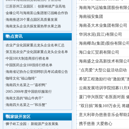
·
江苏苏州工业园区： 创新铸就产业高地
· 海南海汽运输集团股份有限
·
金橡公司与海南富山集团签订战略合作协
· 海南福安集团
·
海南推进20个重点园区高质量发展
· 海南圣大木业集团有限公司
·
海南龙头企业共探发展热带水果之路
· 华润水泥(昌江)有限公司
热点资讯
· 海南椰岛(集团)股份有限公
·
农业产业化国家重点龙头企业名单汇总
·
第五批农业产业化国家重点龙头企业名单
· 海口金汇贸易有限公司
·
中国100大制造商排行榜名单
· 海南盛之业高新技术有限公
·
中国医药企业100强排行榜名单
· “点亮爱”大型公益活动启动
·
海南省记协办公室招聘职员考试成绩公告
·
咖啡文化“福山咖啡”
· 希望工程激励行动“激励奖
·
海南四大名菜之一“嘉积鸭”
· 云南发展培训学院招募11
·
2005-2006年度中国纺织服装行
· 厦门华兴医院“名医面对面
·
海南文昌的“锦山牛肉干”
·
洋浦不断延伸产业链，推进一批石化产业
·
海南四大名菜之一“和乐蟹”
· “双日捐”筹集169万余元 
·
海口今年将投入44.4亿元推进江东新
· 意大利举办慈善音乐会帮助
·
新加坡海口国家高新区国际创新创业中心
国家级开发区
·
狮子岭工业园： 新能源产业发展集
· 携手慈善 大爱救心