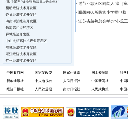
·
“四个瞄向”提高招商质量,3央企生产
· 过节不忘灾区同龄人 津门童
·
昆明经济技术开发区
· 联想向60所民族小学捐电脑
·
遵义经济技术开发区
·
海南洋浦经济开发区
· 江苏省慈善总会举办“心蕊
·
珠海高栏港经济区
·
禅城经济开发区
·
中山火炬高技术产业开发区
·
增城经济技术开发区
·
湛江经济技术开发区
·
广州经济技术开发区
·
广州南沙经济技术开发区
·
大亚湾经济技术开发区
中国政府网
国家发改委
国家住建部
国土资源部
科学
·
北京经济技术开发区
新华通讯社
中央电视台
人民日报社
中国新闻社
中国
·
洋浦不断延伸产业链，推进一批石化产业
经济日报社
人民铁道报
南方日报社
人民政协报
中国
·
海口今年将投入44.4亿元推进江东新
·
新加坡海口国家高新区国际创新创业中心
·
狮子岭工业园： 新能源产业发展集
·
“四个瞄向”提高招商质量,3央企生产
·
昆明经济技术开发区
·
遵义经济技术开发区