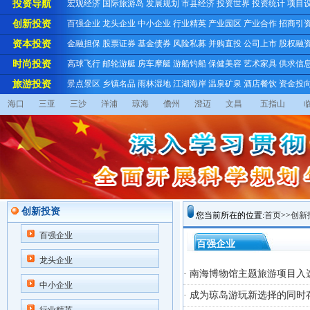
投资导航
宏观经济
国际旅游岛
发展规划
市县经济
投资世界
投资统计
项目
创新投资
百强企业
龙头企业
中小企业
行业精英
产业园区
产业合作
招商引
资本投资
金融担保
股票证券
基金债券
风险私募
并购直投
公司上市
股权融
时尚投资
高球飞行
邮轮游艇
房车摩艇
游船钓船
保健美容
艺术家具
供求信
旅游投资
景点景区
乡镇名品
雨林湿地
江湖海岸
温泉矿泉
酒店餐饮
资金投
海口
三亚
三沙
洋浦
琼海
儋州
澄迈
文昌
五指山
创新投资
您当前所在的位置:
首页
>>
创新
百强企业
百强企业
龙头企业
· 南海博物馆主题旅游项目
中小企业
· 成为琼岛游玩新选择的同时