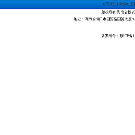
·
海南洋浦经济开发区
关于我们
|
网站地图
·
珠海高栏港经济区
版权所有 海南省投资指南网 Co
·
禅城经济开发区
地址：海南省海口市国贸路国贸大厦A座1305室 
·
中山火炬高技术产业开发区
·
增城经济技术开发区
备案编号：琼ICP备11
·
湛江经济技术开发区
·
广州经济技术开发区
·
广州南沙经济技术开发区
·
大亚湾经济技术开发区
·
北京经济技术开发区