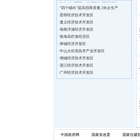
·
“四个瞄向”提高招商质量,3央企生产
·
昆明经济技术开发区
·
遵义经济技术开发区
·
海南洋浦经济开发区
·
珠海高栏港经济区
·
禅城经济开发区
·
中山火炬高技术产业开发区
·
增城经济技术开发区
·
湛江经济技术开发区
·
广州经济技术开发区
·
广州南沙经济技术开发区
·
大亚湾经济技术开发区
·
北京经济技术开发区
·
洋浦不断延伸产业链，推进一批石化产业
·
海口今年将投入44.4亿元推进江东新
·
新加坡海口国家高新区国际创新创业中心
·
狮子岭工业园： 新能源产业发展集
·
“四个瞄向”提高招商质量,3央企生产
·
昆明经济技术开发区
中国政府网
国家发改委
国家住建