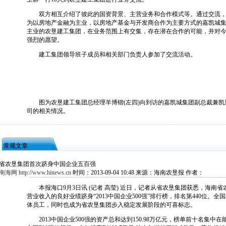
双方相互介绍了彼此的国资背景、主营业务和合作模式等。通过交流，
为以房地产金融为主业，以房地产基金与开发商合作为主要方式的嘉凯城
主业的农垦建工集团，在业务范围上有交集，存在潜在合作的可能，并对
强烈的愿望。
建工集团领导班子成员和相关部门负责人参加了交流活动。
图为农垦建工集团总经理羊博锴(左四)向到访的嘉凯城集团副总裁兼凯思
司的相关情况。
常规文章
省农垦集团首次跻身中国企业五百强
南海网 http://www.hinews.cn
时间：
2013-09-04 10:48
来源：
海南农垦报
作者：
本报海口9月3日讯 (记者 高莹) 近日，记者从省农垦集团获悉，海南省农
营业收入的良好业绩跻身“2013中国企业500强”排行榜，排名第440位。全
体员工，同时也成为省农垦集团步入稳定发展阶段的可喜标志。
2013中国企业500强的资产总和达到150.98万亿元，榜单前十名集中