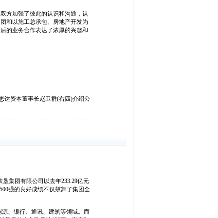
双方加强了彼此的认识和沟通，认
集团和以施工总承包、房地产开发为
今后的业务合作表达了浓厚的兴趣和
达资本董事长赵卫群(右四)介绍公
垦集团有限公司以去年233.29亿元
国500强的良好成绩不仅鼓舞了集团全
在能源、银行、通讯、建筑等领域。而