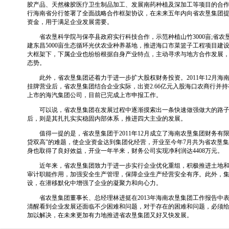
胶产品、天然橡胶医疗卫生制品加工、发展南药种植及深加工等项目的合
行海南省分行签署了全面战略合作框架协议，在未来五年内向省农垦集团提
资金，用于满足企业发展需要。
省农垦科学院与保亭县政府实行科技合作，示范种植山竹3000亩;省农
建东昌5000亩生态循环光伏农业种养基地，推进海口市菜篮子工程项目建
大框架下，下属企业也纷纷根据自身产业特点，主动寻求与地方合作发展
态势。
此外，省农垦集团还着力于进一步扩大股权财务投资。2011年12月海
挂牌营业后，省农垦集团结合企业实际，出资2.66亿元入股海口农商行并持有
上市的海汽集团公司，目前已完成上市申报工作。
可以说，省农垦集团在发展过程中逐渐摸索出一条快速做强做大的路子
后，则是其扎扎实实稳固内部体系，推进四大主业的发展。
值得一提的是，省农垦集团于2011年12月成立了海南农垦集团财务有限
贷双高”的难题，使企业资金达到集团化经营，开业至今年7月共为省农垦集团
身也取得了良好效益，开业一年半来，财务公司实现净利润达4408万元。
近年来，省农垦集团致力于进一步实行企业优化重组，积极推进土地和
审计职能作用，加强安全生产管理，保障企业生产经营安全有序。此外，
设，在潜移默化中增强了企业的凝聚力和向心力。
省农垦集团董事长、总经理林进挺在2013年海南农垦集团工作报告中
清醒看到企业发展还面临不少困难和问题，对于存在的困难和问题，必须
加以解决，在未来更加有力地推进省农垦集团又好又快发展。