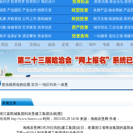
县经济
投资世界
投资统计
项目设计
投资机会
政策法规
展会论坛
政府
精英
产业园区
产业合作
招商引资
经贸投资
名牌产品
驰名商标
产品
私募
并购直投
公司上市
股权融资
科技投资
航天生物
能源制造
医药
钓船
保健美容
艺术家具
供求信息
房产投资
城市综合
工业仓储
居住
海岸
温泉矿泉
酒店餐饮
资金投向
投资咨询
一站服务
选址立项
报建
澄迈
文昌
五指山
临高
定安
昌江
琼中
屯昌
陵水
您当前所在的位置:
首页
>>
地区列表
>>农垦
常规文章
浙江嘉凯城集团到农垦建工集团洽谈[图]
南海网 http://www.hinews.cn
时间：
2013-05-29 14:56
来源：
海南农垦网
作者：
海南农垦网5月29日消息(建工集团)近日，隶属浙江省商业集团的嘉凯
卫群一行10人到农垦建工集团进行业务交流。