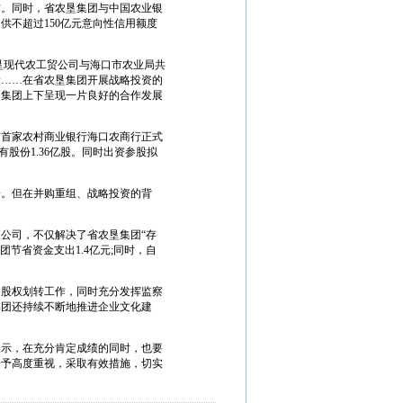
作。同时，省农垦集团与中国农业银
供不超过150亿元意向性信用额度
垦现代农工贸公司与海口市农业局共
设……在省农垦集团开展战略投资的
，集团上下呈现一片良好的合作发展
南首家农村商业银行海口农商行正式
股份1.36亿股。同时出资参股拟
。但在并购重组、战略投资的背
公司，不仅解决了省农垦集团“存
节省资金支出1.4亿元;同时，自
股权划转工作，同时充分发挥监察
集团还持续不断地推进企业文化建
表示，在充分肯定成绩的同时，也要
给予高度重视，采取有效措施，切实