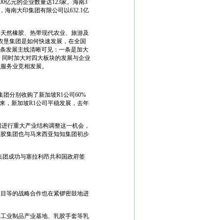
000亿元的企业数量达123家。海南3
，海南大印集团有限公司以632.1亿
天然橡胶、热带现代农业、旅游及
农垦集团是如何快速发展，在全国
两条发展主线清晰可见：一条是加大
。同时加大对四大板块的发展与企业
融服务业竞相发展。
分别收购了新加坡R1公司60%
来，新加坡R1公司平稳发展，去年
进行重大产业结构调整这一机会，
橡胶集团也与马来西亚知知集团初步
集团成功与塞拉利昂共和国政府签
目等的战略合作也在紧锣密鼓地进
工业制品产业基地、乳胶手套等乳