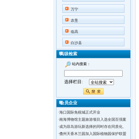
万宁
农垦
临高
白沙县
高级检索
站内搜索：
选择栏目:
会员企业
·
海口国际免税城正式开业
·
南海博物馆主题旅游项目入选全国百强案
·
成为琼岛游玩新选择的同时存在同质化、
·
儋州天香木兰园加入国际植物园保护联盟