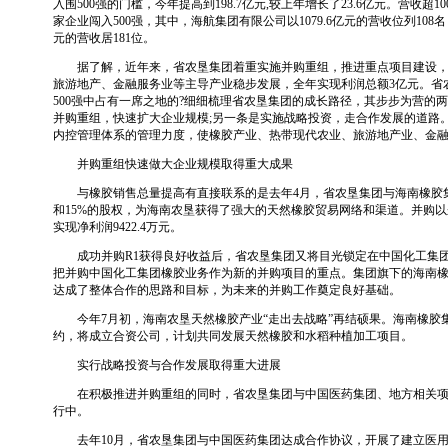
入围500强的门槛，今年提高到198.7亿元,较上年增长了23.6亿元。营收超1
家企业闯入500强，其中，海航集团有限公司以1079.6亿元的营收位列108名
元的营收居181位。
据了解，近年来，省农垦集团着重实施并购重组，推进重点项目建设，
旅游地产、金融服务业等主导产业稳步发展，全年实现利润总额3亿元。省
500强中占有一席之地的?细细梳理省农垦集团的成长路径，其步步为营的
并购重组，快速扩大企业规模;另一条是实施战略投资，走合作发展的道路
内控管理体系的管理力度，使橡胶产业、热带现代农业、旅游地产业、金
并购重组快速做大企业规模取得重大成果
与橡胶销售总量提高有直接联系的是去年4月，省农垦集团与海南橡胶集团
和15%的股权，为海南农垦获得了强大的天然橡胶贸易网络和渠道。并购以
实现净利润9422.4万元。
成功并购R1获得良好收益后，省农垦集团又将目光锁定在中国化工集团
把并购中国化工集团橡胶业务作为新的并购项目的重点。集团旗下的海南
达成了整体合作的思路和目标，为未来的并购工作奠定良好基础。
今年7月初，海南农垦天然橡胶产业“走出去战略”再结硕果。海南橡胶
约，将成立合资公司，计划共同发展天然橡胶和水稻种植加工项目。
实行战略投资与合作发展取得重大进展
在积极推进并购重组的同时，省农垦集团与中国医药集团、地方相关项
行中。
去年10月，省农垦集团与中国医药集团达成合作协议，开展了建立医用