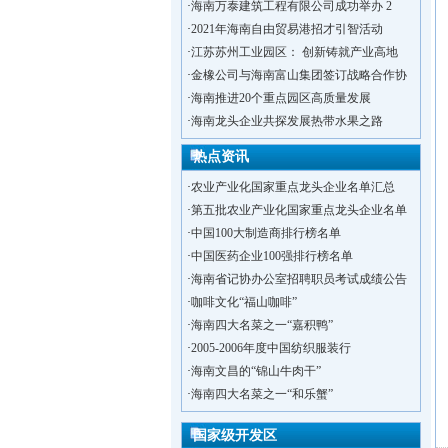
·
海南万泰建筑工程有限公司成功举办 2
·
2021年海南自由贸易港招才引智活动
·
江苏苏州工业园区： 创新铸就产业高地
·
金橡公司与海南富山集团签订战略合作协
·
海南推进20个重点园区高质量发展
·
海南龙头企业共探发展热带水果之路
热点资讯
·
农业产业化国家重点龙头企业名单汇总
·
第五批农业产业化国家重点龙头企业名单
·
中国100大制造商排行榜名单
·
中国医药企业100强排行榜名单
·
海南省记协办公室招聘职员考试成绩公告
·
咖啡文化“福山咖啡”
·
海南四大名菜之一“嘉积鸭”
·
2005-2006年度中国纺织服装行
·
洋浦不断延伸产业链，推进一批石化产业
·
海南文昌的“锦山牛肉干”
·
海口今年将投入44.4亿元推进江东新
·
海南四大名菜之一“和乐蟹”
·
新加坡海口国家高新区国际创新创业中心
国家级开发区
·
狮子岭工业园： 新能源产业发展集