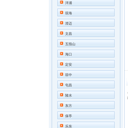
洋浦
琼海
澄迈
文昌
五指山
海口
定安
琼中
屯昌
陵水
东方
保亭
乐东