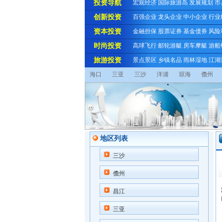
投资导航
宏观经济
国际旅游岛
发展规划
市
创新投资
百强企业
龙头企业
中小企业
行业
资本投资
金融担保
股票证券
基金债券
风险
时尚投资
高球飞行
邮轮游艇
房车摩艇
游船
旅游投资
景点景区
乡镇名品
雨林湿地
江湖
海口
三亚
三沙
洋浦
琼海
儋州
地区列表
三沙
儋州
昌江
三亚