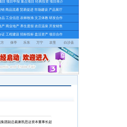
项目
项目申报
重点项目
经典投资
项目推介
营销
商品流通
贸易促进
市场建设
产品展厅
食品
工业信息
农林牧渔
文卫体教
研发合作
地产
商业地产
养生度假
农庄温泉
开发销售
办证
工程建设
招标投标
盘活资产
项目合作
东方
保亭
乐东
万宁
农垦
白沙县
城集团副总裁兼凯思达资本董事长赵