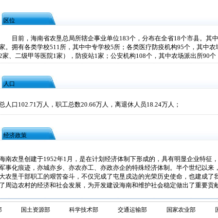
区位
目前，海南省农垦总局所辖企事业单位183个，分布在全省18个市县。其中国
家。拥有各类学校511所，其中中专学校5所；各类医疗防疫机构95个，其中农
2家、二级甲等医院1家），防疫站1家；公安机构108个，其中农场派出所90个
人口
总人口102.71万人，职工总数20.66万人，离退休人员18.24万人；
经济政策
海南农垦创建于1952年1月，是在计划经济体制下形成的，具有明显企业特征
军事化痕迹，亦城亦乡、亦农亦工、亦政亦企的特殊经济体制。半个世纪以来
大农垦干部职工的艰苦奋斗，不仅完成了屯垦戍边的光荣历史使命，也建成了
了周边农村的经济和社会发展，为开发建设海南和维护社会稳定做出了重要贡
部
国土资源部
科学技术部
交通运输部
国家农业部