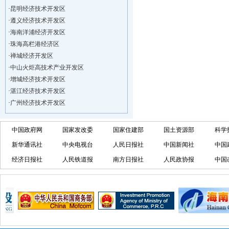
·
昆明经济技术开发区
·
遵义经济技术开发区
·
海南洋浦经济开发区
·
珠海高栏港经济区
·
禅城经济开发区
·
中山火炬高技术产业开发区
·
增城经济技术开发区
·
湛江经济技术开发区
·
广州经济技术开发区
·
广州南沙经济技术开发区
·
大亚湾经济技术开发区
中国政府网
国家发改委
国家住建部
国土资源部
科学
·
北京经济技术开发区
新华通讯社
中央电视台
人民日报社
中国新闻社
中国
·
洋浦不断延伸产业链，推进一批石化产业
·
海口今年将投入44.4亿元推进江东新
经济日报社
人民铁道报
南方日报社
人民政协报
中国
·
新加坡海口国家高新区国际创新创业中心
·
狮子岭工业园： 新能源产业发展集
·
“四个瞄向”提高招商质量,3央企生产
·
昆明经济技术开发区
·
遵义经济技术开发区