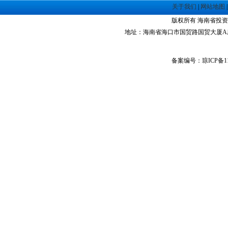
·
海南洋浦经济开发区
关于我们
|
网站地图
·
珠海高栏港经济区
版权所有 海南省投资指南网 Co
·
禅城经济开发区
地址：海南省海口市国贸路国贸大厦A座1305室 
·
中山火炬高技术产业开发区
·
增城经济技术开发区
·
湛江经济技术开发区
备案编号：琼ICP备11
·
广州经济技术开发区
·
广州南沙经济技术开发区
·
大亚湾经济技术开发区
·
北京经济技术开发区