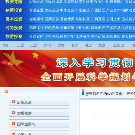
投资导航
宏观经济
国际旅游岛
发展规划
市县经济
投资世界
投资统计
项目
创新投资
百强企业
龙头企业
中小企业
行业精英
产业园区
产业合作
招商引
资本投资
金融担保
股票证券
基金债券
风险私募
并购直投
公司上市
股权融
时尚投资
高球飞行
邮轮游艇
房车摩艇
游船钓船
保健美容
艺术家具
供求信
旅游投资
景点景区
乡镇名品
雨林湿地
江湖海岸
温泉矿泉
酒店餐饮
资金投
海口
三亚
三沙
洋浦
琼海
儋州
澄迈
文昌
五指山
您当前所在的位置:
首页
>>
投资
宏观经济
发展规划
国际旅游岛