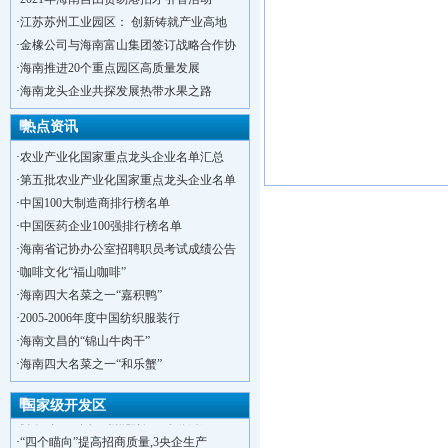
·
江苏苏州工业园区： 创新铸就产业高地
·
金橡公司与海南富山集团签订战略合作协
·
海南推进20个重点园区高质量发展
·
海南龙头企业共探发展热带水果之路
热点资讯
·
农业产业化国家重点龙头企业名单汇总
·
第五批农业产业化国家重点龙头企业名单
·
中国100大制造商排行榜名单
·
中国医药企业100强排行榜名单
·
海南省记协办公室招聘职员考试成绩公告
·
咖啡文化“福山咖啡”
·
海南四大名菜之一“嘉积鸭”
·
2005-2006年度中国纺织服装行
·
海南文昌的“锦山牛肉干”
·
洋浦不断延伸产业链，推进一批石化产业
·
海南四大名菜之一“和乐蟹”
·
海口今年将投入44.4亿元推进江东新
·
新加坡海口国家高新区国际创新创业中心
国家级开发区
·
狮子岭工业园： 新能源产业发展集
·
“四个瞄向”提高招商质量,3央企生产