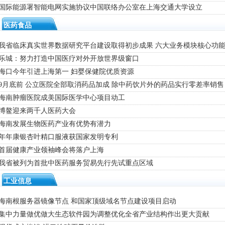
· 国际能源署智能电网实施协议中国联络办公室在上海交通大学设立
医药食品
· 我省临床真实世界数据研究平台建设取得初步成果 六大业务模块核心功
· 乐城：努力打造中国医疗对外开放世界级窗口
· 海口今年引进上海第一 妇婴保健院优质资源
· 9月底前 公立医院全部取消药品加成 除中药饮片外的药品实行零差率销售
· 海南肿瘤医院成美国际医学中心项目动工
· 博鳌迎来两千人医药大会
· 海南发展生物医药产业有优势有潜力
· 年年康银杏叶精口服液获国家发明专利
· 首届健康产业领袖峰会将落户上海
· 我省被列为首批中医药服务贸易先行先试重点区域
工业信息
· 海南根服务器镜像节点 和国家顶级域名节点建设项目启动
· 集中力量做优做大生态软件园为调整优化全省产业结构作出更大贡献