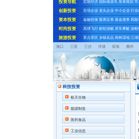
投资导航
宏观经济
国际旅游岛
发展规划
市
创新投资
百强企业
龙头企业
中小企业
行业
资本投资
金融担保
股票证券
基金债券
风险
时尚投资
高球飞行
邮轮游艇
房车摩艇
游船
旅游投资
景点景区
乡镇名品
雨林湿地
江湖
海口
三亚
三沙
洋浦
琼海
儋州
科技投资
航天生物
能源制造
医药食品
·
·
工业信息