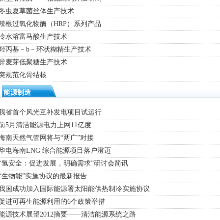
· 冬虫夏草菌丝体生产技术
 辣根过氧化物酶（HRP）系列产品
 冷水溶富马酸生产技术
 羟丙基－b－环状糊精生产技术
 异麦芽低聚糖生产技术
 突规范化骨结核
能源制造
· 我省首个风光互补发电项目试运行
 前5月清洁能源电力上网11亿度
 海南天然气管网将与“两广”对接
 华电海南LNG 综合能源项目落户澄迈
 “氢安全：促进发展，明确需求”研讨会简讯
 “生物能”实施协议的最新报告
· 我国成功加入国际能源署太阳能供热制冷实施协议
· 促进可再生能源利用的6个政策举措
 能源技术展望2012摘要――清洁能源系统之路