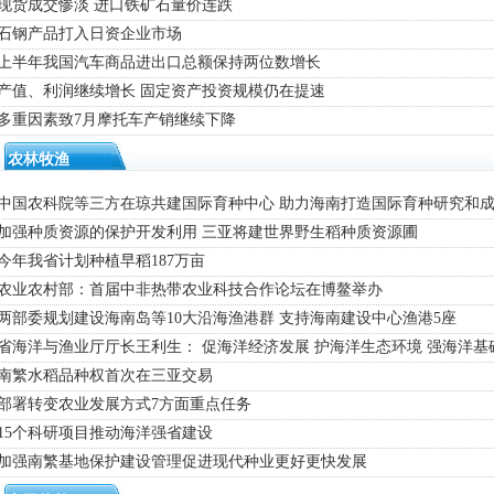
 现货成交惨淡 进口铁矿石量价连跌
· 石钢产品打入日资企业市场
· 上半年我国汽车商品进出口总额保持两位数增长
· 产值、利润继续增长 固定资产投资规模仍在提速
· 多重因素致7月摩托车产销继续下降
农林牧渔
· 中国农科院等三方在琼共建国际育种中心 助力海南打造国际育种研究和
· 加强种质资源的保护开发利用 三亚将建世界野生稻种质资源圃
 今年我省计划种植早稻187万亩
· 农业农村部：首届中非热带农业科技合作论坛在博鳌举办
· 两部委规划建设海南岛等10大沿海渔港群 支持海南建设中心渔港5座
· 省海洋与渔业厅厅长王利生： 促海洋经济发展 护海洋生态环境 强海洋基
· 南繁水稻品种权首次在三亚交易
· 部署转变农业发展方式7方面重点任务
 15个科研项目推动海洋强省建设
· 加强南繁基地保护建设管理促进现代种业更好更快发展