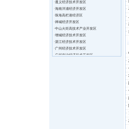
·
·
海南洋浦经济开发区
·
珠海高栏港经济区
·
禅城经济开发区
·
中山火炬高技术产业开发区
·
增城经济技术开发区
·
湛江经济技术开发区
·
广州经济技术开发区
·
广州南沙经济技术开发区
·
大亚湾经济技术开发区
·
北京经济技术开发区
·
·
洋浦不断延伸产业链，推进一批石化产业
·
海口今年将投入44.4亿元推进江东新
·
新加坡海口国家高新区国际创新创业中心
·
狮子岭工业园： 新能源产业发展集
·
“四个瞄向”提高招商质量,3央企生产
·
昆明经济技术开发区
·
遵义经济技术开发区
·
·
海南洋浦经济开发区
·
珠海高栏港经济区