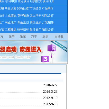
项目
项目申报
重点项目
经典投资
项目推介
营销
商品流通
贸易促进
市场建设
产品展厅
食品
工业信息
农林牧渔
文卫体教
研发合作
地产
商业地产
养生度假
农庄温泉
开发销售
办证
工程建设
招标投标
盘活资产
项目合作
东方
保亭
乐东
万宁
农垦
白沙县
2020-4-27
2014-3-28
2012-9-10
2012-9-10