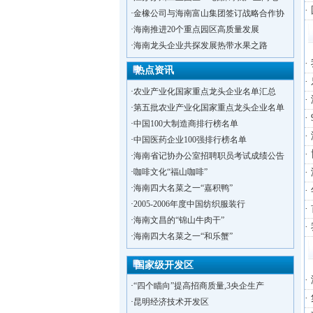
·
金橡公司与海南富山集团签订战略合作协
·
海南推进20个重点园区高质量发展
·
海南龙头企业共探发展热带水果之路
热点资讯
·
农业产业化国家重点龙头企业名单汇总
·
第五批农业产业化国家重点龙头企业名单
·
中国100大制造商排行榜名单
·
中国医药企业100强排行榜名单
·
海南省记协办公室招聘职员考试成绩公告
·
咖啡文化“福山咖啡”
·
海南四大名菜之一“嘉积鸭”
·
2005-2006年度中国纺织服装行
·
洋浦不断延伸产业链，推进一批石化产业
·
海南文昌的“锦山牛肉干”
·
海口今年将投入44.4亿元推进江东新
·
海南四大名菜之一“和乐蟹”
·
新加坡海口国家高新区国际创新创业中心
·
狮子岭工业园： 新能源产业发展集
国家级开发区
·
“四个瞄向”提高招商质量,3央企生产
·
昆明经济技术开发区
·
遵义经济技术开发区