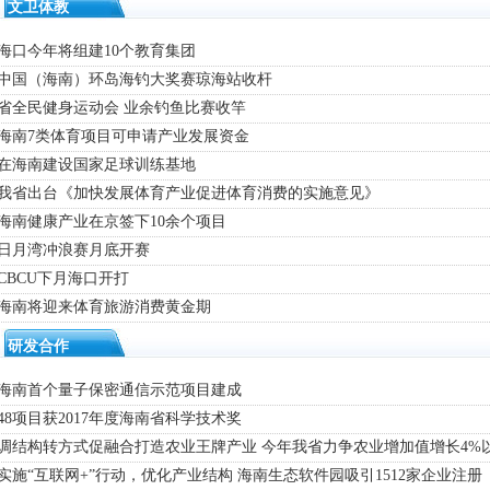
文卫体教
 海口今年将组建10个教育集团
· 中国（海南）环岛海钓大奖赛琼海站收杆
 省全民健身运动会 业余钓鱼比赛收竿
· 海南7类体育项目可申请产业发展资金
· 在海南建设国家足球训练基地
· 我省出台《加快发展体育产业促进体育消费的实施意见》
 海南健康产业在京签下10余个项目
 日月湾冲浪赛月底开赛
 CBCU下月海口开打
· 海南将迎来体育旅游消费黄金期
研发合作
· 海南首个量子保密通信示范项目建成
 48项目获2017年度海南省科学技术奖
· 调结构转方式促融合打造农业王牌产业 今年我省力争农业增加值增长4%
 实施“互联网+”行动，优化产业结构 海南生态软件园吸引1512家企业注册