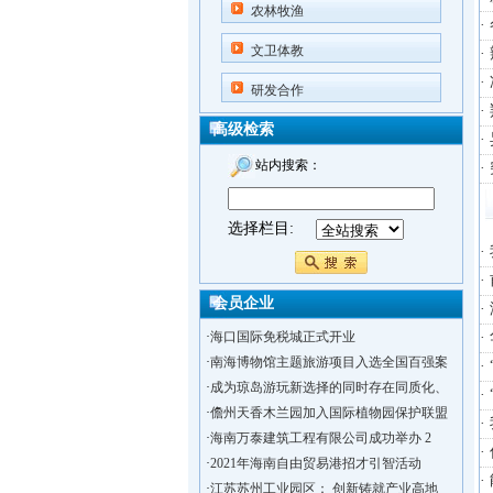
农林牧渔
文卫体教
·
·
研发合作
·
高级检索
·
站内搜索：
·
选择栏目:
·
会员企业
·
·
海口国际免税城正式开业
·
·
南海博物馆主题旅游项目入选全国百强案
·
·
成为琼岛游玩新选择的同时存在同质化、
·
·
儋州天香木兰园加入国际植物园保护联盟
·
海南万泰建筑工程有限公司成功举办 2
·
2021年海南自由贸易港招才引智活动
·
·
江苏苏州工业园区： 创新铸就产业高地