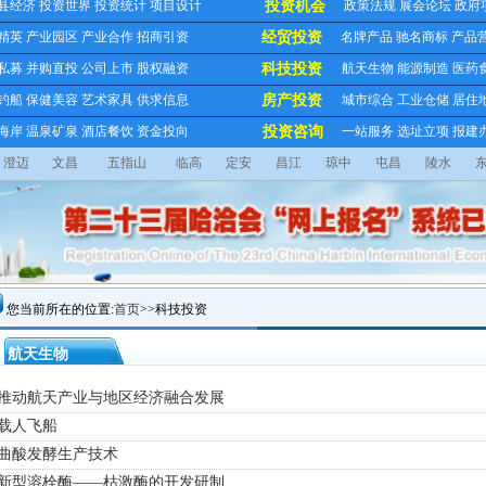
县经济
投资世界
投资统计
项目设计
投资机会
政策法规
展会论坛
政府
精英
产业园区
产业合作
招商引资
经贸投资
名牌产品
驰名商标
产品
私募
并购直投
公司上市
股权融资
科技投资
航天生物
能源制造
医药
钓船
保健美容
艺术家具
供求信息
房产投资
城市综合
工业仓储
居住
海岸
温泉矿泉
酒店餐饮
资金投向
投资咨询
一站服务
选址立项
报建
澄迈
文昌
五指山
临高
定安
昌江
琼中
屯昌
陵水
您当前所在的位置:
首页
>>科技投资
航天生物
· 推动航天产业与地区经济融合发展
 载人飞船
 曲酸发酵生产技术
· 新型溶栓酶——枯激酶的开发研制