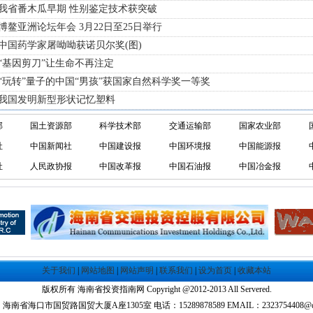
 我省番木瓜早期 性别鉴定技术获突破
 博鳌亚洲论坛年会 3月22日至25日举行
 中国药学家屠呦呦获诺贝尔奖(图)
 “基因剪刀”让生命不再注定
 “玩转”量子的中国“男孩”获国家自然科学奖一等奖
· 我国发明新型形状记忆塑料
部
国土资源部
科学技术部
交通运输部
国家农业部
社
中国新闻社
中国建设报
中国环境报
中国能源报
社
人民政协报
中国改革报
中国石油报
中国冶金报
关于我们
|
网站地图
|
网站声明
|
联系我们
|
设为首页
|
收藏本站
版权所有 海南省投资指南网 Copyright @2012-2013 All Servered.
海南省海口市国贸路国贸大厦A座1305室 电话：15289878589 EMAIL：2323754408@qq