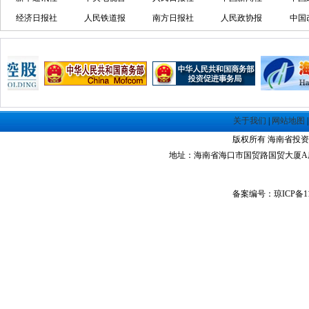
·
洋浦不断延伸产业链，推进一批石化产业
经济日报社
人民铁道报
南方日报社
人民政协报
中国
·
海口今年将投入44.4亿元推进江东新
·
新加坡海口国家高新区国际创新创业中心
·
狮子岭工业园： 新能源产业发展集
·
“四个瞄向”提高招商质量,3央企生产
·
昆明经济技术开发区
·
遵义经济技术开发区
·
海南洋浦经济开发区
关于我们
|
网站地图
·
珠海高栏港经济区
版权所有 海南省投资指南网 Co
·
禅城经济开发区
地址：海南省海口市国贸路国贸大厦A座1305室 
·
中山火炬高技术产业开发区
·
增城经济技术开发区
备案编号：琼ICP备11
·
湛江经济技术开发区
·
广州经济技术开发区
·
广州南沙经济技术开发区
·
大亚湾经济技术开发区
·
北京经济技术开发区