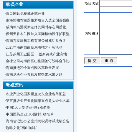
项目名称
会员企业
·
海口国际免税城正式开业
·
南海博物馆主题旅游项目入选全国百强案
·
成为琼岛游玩新选择的同时存在同质化、
内容概述
·
儋州天香木兰园加入国际植物园保护联盟
·
海南万泰建筑工程有限公司成功举办 2
·
2021年海南自由贸易港招才引智活动
·
江苏苏州工业园区： 创新铸就产业高地
·
金橡公司与海南富山集团签订战略合作协
·
海南推进20个重点园区高质量发展
·
海南龙头企业共探发展热带水果之路
热点资讯
·
农业产业化国家重点龙头企业名单汇总
·
第五批农业产业化国家重点龙头企业名单
·
中国100大制造商排行榜名单
·
中国医药企业100强排行榜名单
·
海南省记协办公室招聘职员考试成绩公告
·
咖啡文化“福山咖啡”