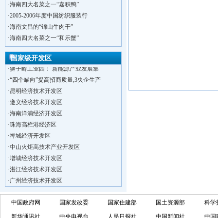
·
海南四大名菜之一“嘉积鸭”
·
2005-2006年度中国纺织服装行
·
海南文昌的“锦山牛肉干”
·
洋浦不断延伸产业链，推进一批石化产业
·
海南四大名菜之一“和乐蟹”
·
海口今年将投入44.4亿元推进江东新
·
新加坡海口国家高新区国际创新创业中心
国家级开发区
·
狮子岭工业园： 新能源产业发展集
·
“四个瞄向”提高招商质量,3央企生产
·
昆明经济技术开发区
·
遵义经济技术开发区
·
海南洋浦经济开发区
·
珠海高栏港经济区
·
禅城经济开发区
·
中山火炬高技术产业开发区
·
增城经济技术开发区
·
湛江经济技术开发区
·
广州经济技术开发区
·
广州南沙经济技术开发区
·
大亚湾经济技术开发区
中国政府网
国家发改委
国家住建部
国土资源部
科学
·
北京经济技术开发区
新华通讯社
中央电视台
人民日报社
中国新闻社
中国