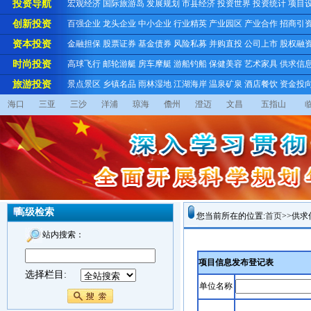
投资导航
宏观经济
国际旅游岛
发展规划
市县经济
投资世界
投资统计
项目
创新投资
百强企业
龙头企业
中小企业
行业精英
产业园区
产业合作
招商引
资本投资
金融担保
股票证券
基金债券
风险私募
并购直投
公司上市
股权融
时尚投资
高球飞行
邮轮游艇
房车摩艇
游船钓船
保健美容
艺术家具
供求信
旅游投资
景点景区
乡镇名品
雨林湿地
江湖海岸
温泉矿泉
酒店餐饮
资金投
海口
三亚
三沙
洋浦
琼海
儋州
澄迈
文昌
五指山
高级检索
您当前所在的位置:
首页
>>供
站内搜索：
项目信息发布登记表
选择栏目:
单位名称